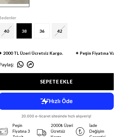
Bedenler
40
38
36
42
0 TL Üzeri Ücretsiz Kargo.
✦ Peşin Fiyatına Vade Farksız 3 Tak
Paylaş
:
SEPETE EKLE
Peşin
2000₺ Üzeri
İade
Fiyatına 3
Ücretsiz
Değişim