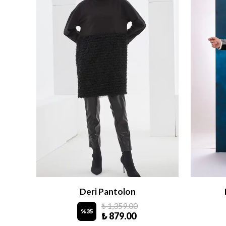
Deri Pantolon
₺ 1,359.00
%
35
₺ 879.00