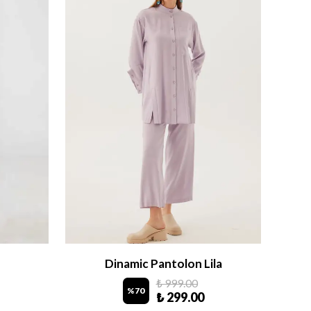
Dinamic Pantolon Lila
L
₺ 999.00
%
70
₺ 299.00