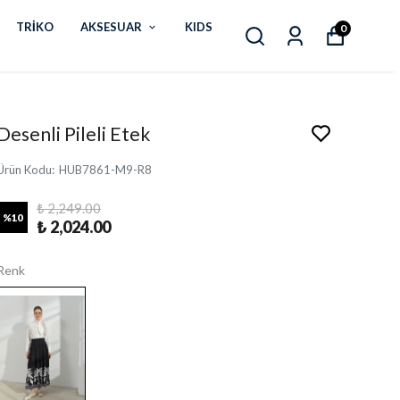
TRİKO
AKSESUAR
KIDS
0
Desenli Pileli Etek
Ürün Kodu
:
HUB7861-M9-R8
₺ 2,249.00
%
10
₺ 2,024.00
Renk