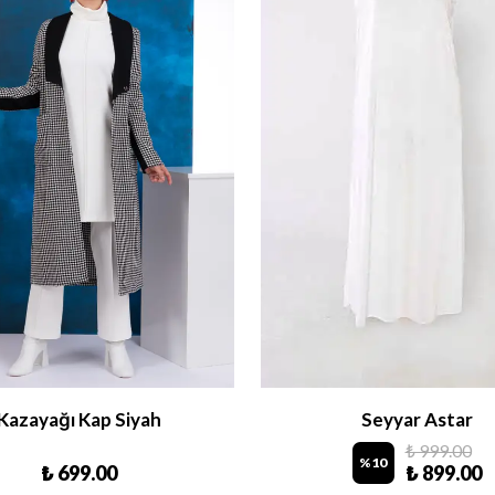
Kazayağı Kap Siyah
Seyyar Astar
₺ 999.00
%
10
₺ 699.00
₺ 899.00