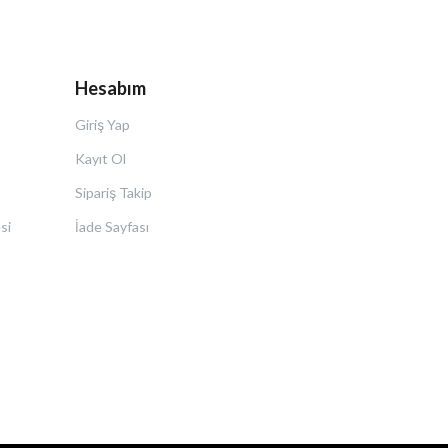
Hesabım
Giriş Yap
Kayıt Ol
Sipariş Takip
si
İade Sayfası