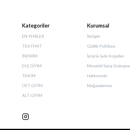
Kategoriler
Kurumsal
EN YENİLER
İletişim
TEK FİYAT
Gizlilik Politikası
İNDİRİM
İptal & İade Koşulları
DIŞ GİYİM
Mesafeli Satış Sözleşme
TAKIM
Hakkımızda
ÜST GİYİM
Mağazalarımız
ALT GİYİM