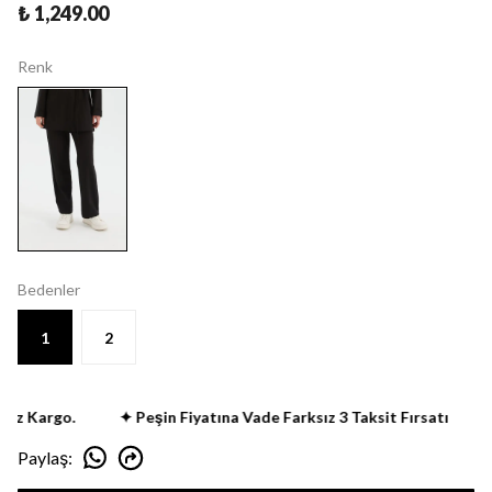
₺ 1,249.00
Renk
Bedenler
1
2
iz Kargo.
✦ Peşin Fiyatına Vade Farksız 3 Taksit Fırsatı
✦
Paylaş
: