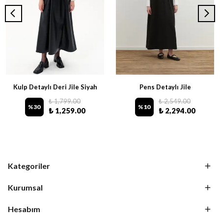
Kulp Detaylı Deri Jile Siyah
Pens Detaylı Jile
₺ 1,799.00
₺ 2,549.00
%
30
%
10
₺ 1,259.00
₺ 2,294.00
Kategoriler
Kurumsal
Hesabım