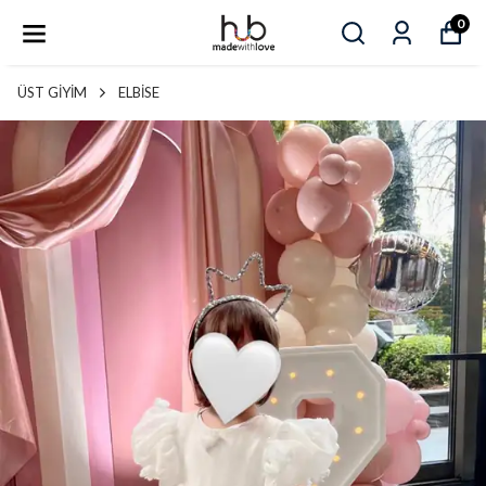
0
ÜST GİYİM
ELBİSE