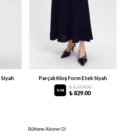
 Siyah
Parçalı Kloş Form Etek Siyah
₺ 1,259.00
%
34
₺ 829.00
Bültene Abone Ol