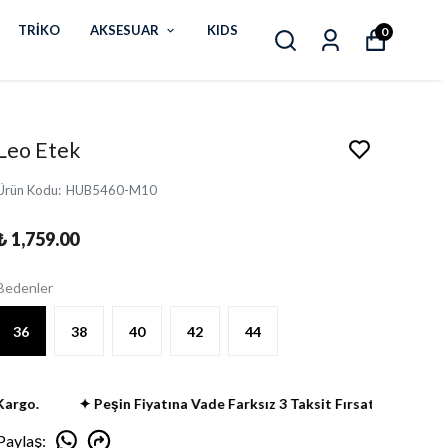
TRİKO
AKSESUAR
KIDS
0
Leo Etek
Ürün Kodu
:
HUB5460-M10
₺ 1,759.00
Bedenler
36
38
40
42
44
go.
✦ Peşin Fiyatına Vade Farksız 3 Taksit Fırsatı
✦ 2000 
Paylaş
: