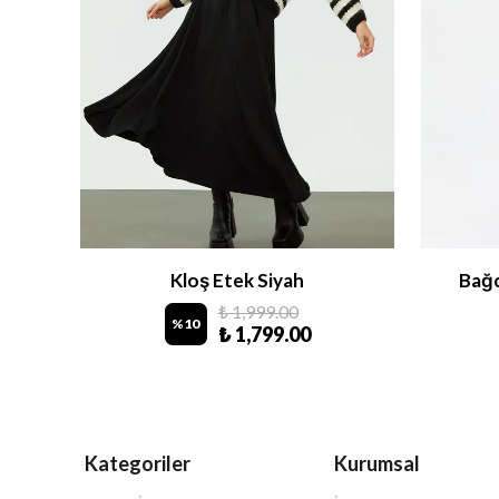
ek
Kloş Etek Siyah
Bağc
₺ 1,999.00
%
10
₺ 1,799.00
Kategoriler
Kurumsal