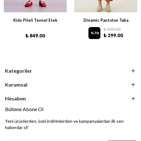
Kids Pileli Tensel Etek
Dinamic Pantolon Taba
₺ 999.00
%
70
₺ 299.00
₺ 849.00
Kategoriler
Kurumsal
Hesabım
Bültene Abone Ol
Yeni ürünlerden, özel indirimlerden ve kampanyalardan ilk sen
haberdar ol!