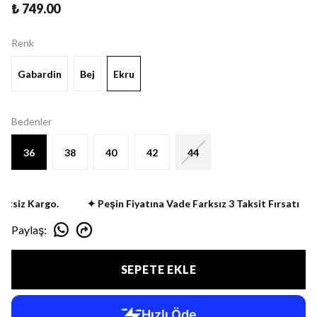
₺ 749.00
Renk
Gabardin
Bej
Ekru
Bedenler
36
38
40
42
44
tsiz Kargo.
✦ Peşin Fiyatına Vade Farksız 3 Taksit Fırsatı
Paylaş
:
SEPETE EKLE