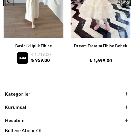
Basic İki İplik Elbise
Dream Tasarım Elbise Bebek
₺ 1,719.00
%
44
₺ 959.00
₺ 1,699.00
Kategoriler
Kurumsal
Hesabım
Bültene Abone Ol