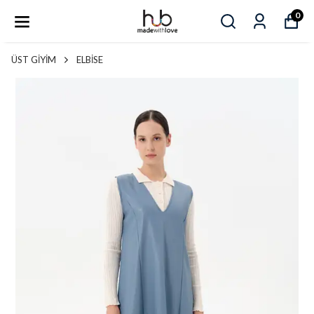
0
ÜST GİYİM
ELBİSE