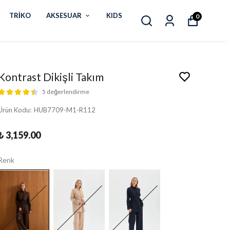
TRİKO
AKSESUAR
KIDS
0
Kontrast Dikişli Takım
5 değerlendirme
Ürün Kodu
:
HUB7709-M1-R112
₺ 3,159.00
Renk