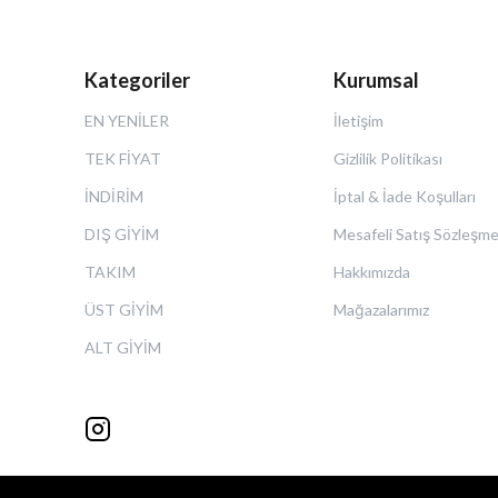
Kategoriler
Kurumsal
EN YENİLER
İletişim
TEK FİYAT
Gizlilik Politikası
İNDİRİM
İptal & İade Koşulları
DIŞ GİYİM
Mesafeli Satış Sözleşme
TAKIM
Hakkımızda
ÜST GİYİM
Mağazalarımız
ALT GİYİM