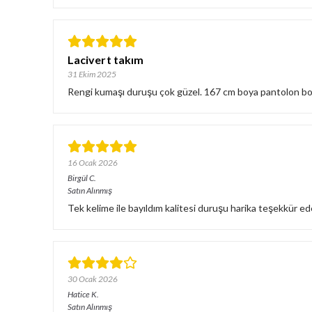
Lacivert takım
31 Ekim 2025
Rengi kumaşı duruşu çok güzel. 167 cm boya pantolon bo
16 Ocak 2026
Birgül
C.
Satın Alınmış
Tek kelime ile bayıldım kalitesi duruşu harika teşekkür e
30 Ocak 2026
Hatice
K.
Satın Alınmış