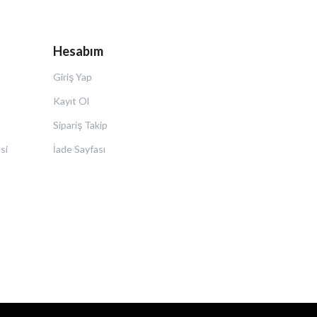
Hesabım
Giriş Yap
Kayıt Ol
Sipariş Takip
si
İade Sayfası