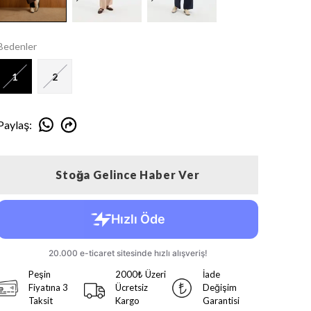
Bedenler
1
2
Paylaş
:
Stoğa Gelince Haber Ver
Peşin
2000₺ Üzeri
İade
Fiyatına 3
Ücretsiz
Değişim
Taksit
Kargo
Garantisi