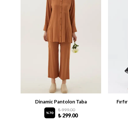
ek
Dinamic Pantolon Taba
Fırfı
₺ 999.00
%
70
₺ 299.00