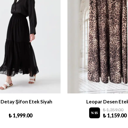
r Detay Şifon Etek Siyah
Leopar Desen Ete
₺ 1,359.00
%
15
₺ 1,999.00
₺ 1,159.00