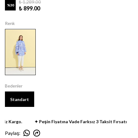
₺ 1,289.00
%
30
₺ 899.00
Renk
Bedenler
Standart
iz Kargo.
✦ Peşin Fiyatına Vade Farksız 3 Taksit Fırsatı
✦
Paylaş
: