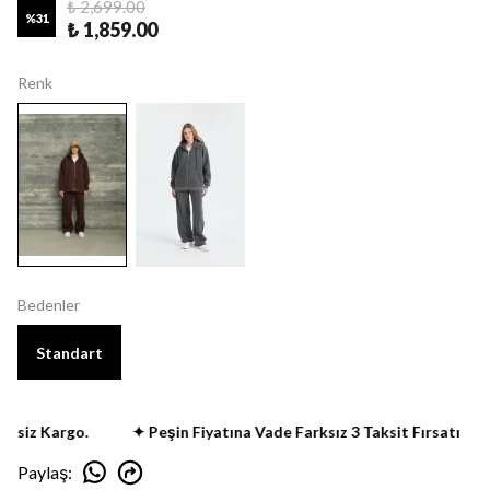
₺ 2,699.00
%
31
₺ 1,859.00
Renk
Bedenler
Standart
siz Kargo.
✦ Peşin Fiyatına Vade Farksız 3 Taksit Fırsatı
Paylaş
: