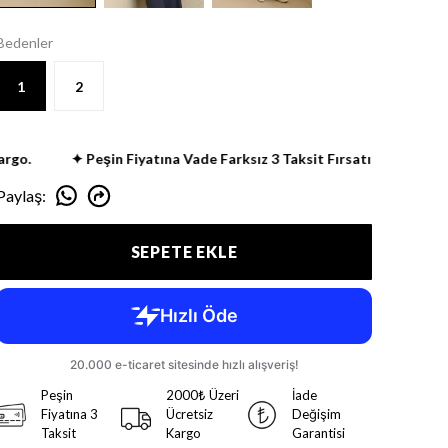
Bedenler
1
2
.
✦ Peşin Fiyatına Vade Farksız 3 Taksit Fırsatı
✦ 2000 TL
Paylaş
:
SEPETE EKLE
Peşin
2000₺ Üzeri
İade
Fiyatına 3
Ücretsiz
Değişim
Taksit
Kargo
Garantisi