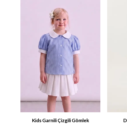
din
Kids Garnili Çizgili Gömlek
D