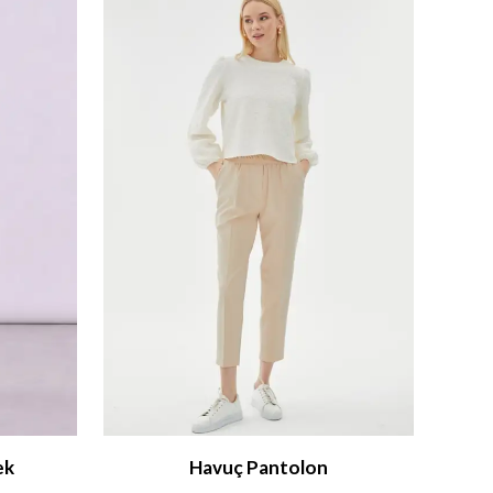
ek
Havuç Pantolon
At