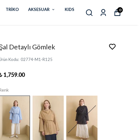
TRİKO
AKSESUAR
KIDS
0
Şal Detaylı Gömlek
Ürün Kodu
:
02774-M1-R125
₺ 1,759.00
Renk