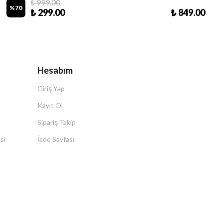
₺ 999.00
%
70
₺ 299.00
₺ 849.00
Hesabım
Giriş Yap
Kayıt Ol
Sipariş Takip
si
İade Sayfası