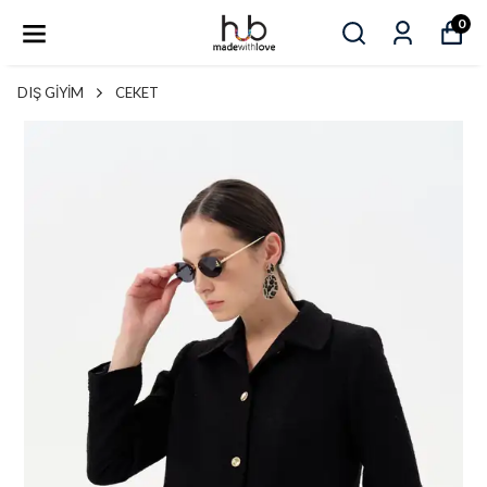
0
DIŞ GİYİM
CEKET