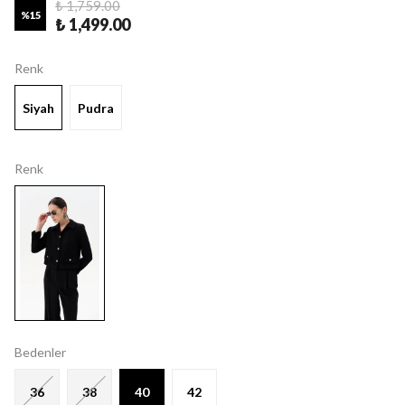
₺ 1,759.00
%
15
₺ 1,499.00
Renk
Siyah
Pudra
Renk
Bedenler
36
38
40
42