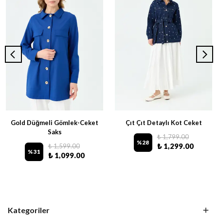
Gold Düğmeli Gömlek-Ceket
Çıt Çıt Detaylı Kot Ceket
Saks
₺ 1,799.00
%
28
₺ 1,299.00
₺ 1,599.00
%
31
₺ 1,099.00
Kategoriler