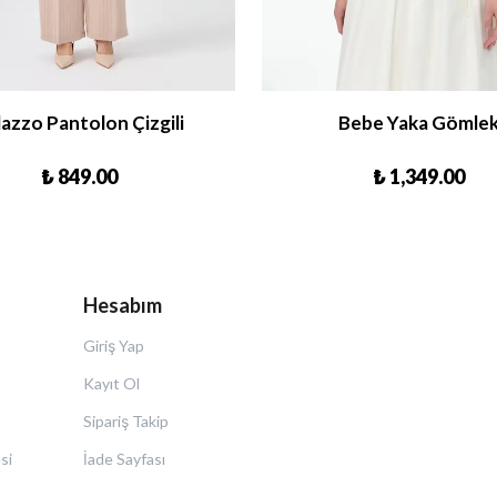
lazzo Pantolon Çizgili
Bebe Yaka Gömle
₺ 849.00
₺ 1,349.00
Hesabım
Giriş Yap
Kayıt Ol
Sipariş Takip
si
İade Sayfası