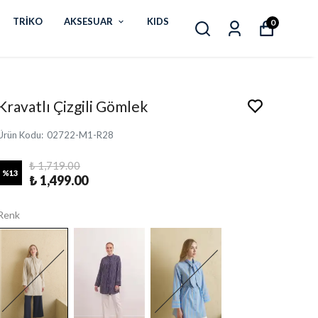
TRİKO
AKSESUAR
KIDS
0
Kravatlı Çizgili Gömlek
Ürün Kodu
:
02722-M1-R28
₺ 1,719.00
%
13
₺ 1,499.00
Renk