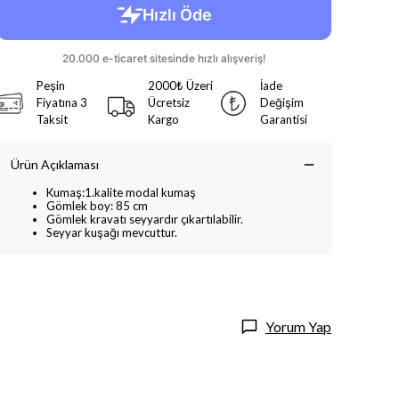
Peşin
2000₺ Üzeri
İade
Fiyatına 3
Ücretsiz
Değişim
Taksit
Kargo
Garantisi
Ürün Açıklaması
Kumaş:1.kalite modal kumaş
Gömlek boy: 85 cm
Gömlek kravatı seyyardır çıkartılabilir.
Seyyar kuşağı mevcuttur.
Yorum Yap