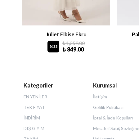
Jüliet Elbise Ekru
Pa
₺ 1,259.00
%
33
₺ 849.00
Kategoriler
Kurumsal
EN YENİLER
İletişim
TEK FİYAT
Gizlilik Politikası
İNDİRİM
İptal & İade Koşulları
DIŞ GİYİM
Mesafeli Satış Sözleşme
TAKIM
Hakkımızda