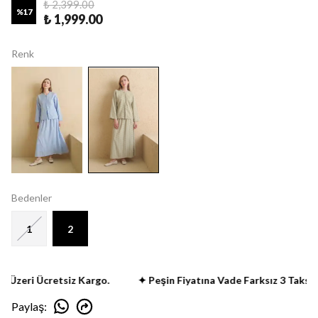
₺ 2,399.00
%
17
₺ 1,999.00
Renk
Bedenler
1
2
Üzeri Ücretsiz Kargo.
✦ Peşin Fiyatına Vade Farksız 3 Taksit Fı
Paylaş
: