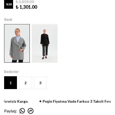
₺ 1,859.00
%
30
₺ 1,301.00
Renk
Bedenler
1
2
3
Ücretsiz Kargo.
✦ Peşin Fiyatına Vade Farksız 3 Taksit Fırsatı
Paylaş
: