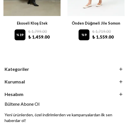
Ekoseli Kloş Etek
Önden Düğmeli Jile Somon
₺ 1,799.00
₺ 1,719.00
%
19
%
9
₺ 1,459.00
₺ 1,559.00
Kategoriler
Kurumsal
Hesabım
Bültene Abone Ol
Yeni ürünlerden, özel indirimlerden ve kampanyalardan ilk sen
haberdar ol!