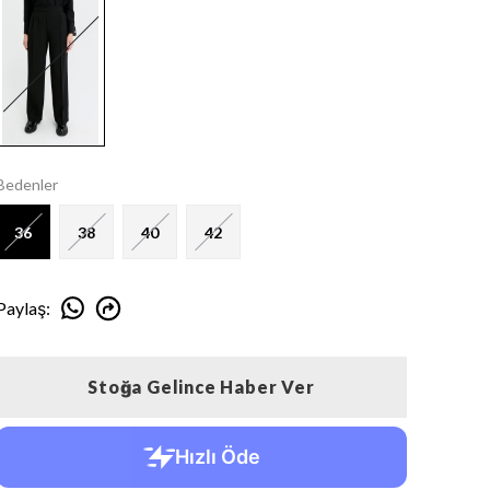
Bedenler
36
38
40
42
Paylaş
:
Stoğa Gelince Haber Ver