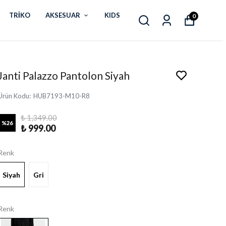
TRİKO
AKSESUAR
KIDS
0
Janti Palazzo Pantolon Siyah
Ürün Kodu
:
HUB7193-M10-R8
₺ 1,349.00
%
26
₺ 999.00
Renk
Siyah
Gri
Renk