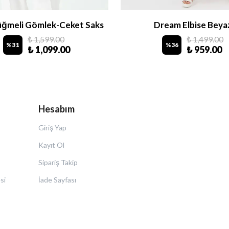
üğmeli Gömlek-Ceket Saks
Dream Elbise Beya
₺ 1,599.00
₺ 1,499.00
%
31
%
36
₺ 1,099.00
₺ 959.00
Hesabım
Giriş Yap
Kayıt Ol
Sipariş Takip
si
İade Sayfası