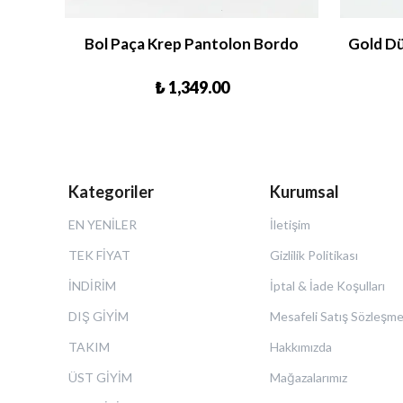
 Ekru
Bol Paça Krep Pantolon Bordo
Gold D
₺ 1,349.00
Kategoriler
Kurumsal
EN YENİLER
İletişim
TEK FİYAT
Gizlilik Politikası
İNDİRİM
İptal & İade Koşulları
DIŞ GİYİM
Mesafeli Satış Sözleşme
TAKIM
Hakkımızda
ÜST GİYİM
Mağazalarımız