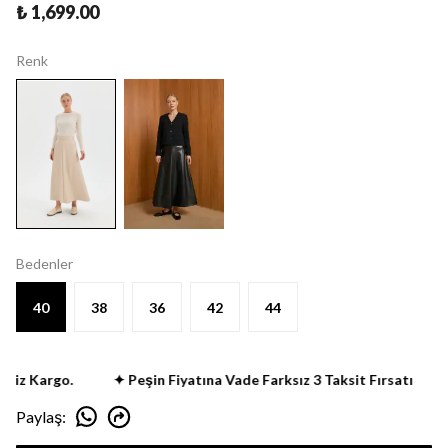
₺ 1,699.00
Renk
Bedenler
40
38
36
42
44
siz Kargo.
✦ Peşin Fiyatına Vade Farksız 3 Taksit Fırsatı
Paylaş
: