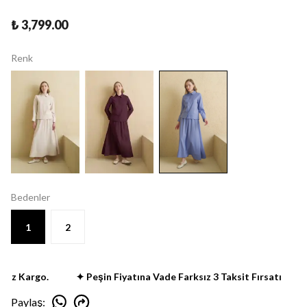
₺ 3,799.00
Renk
Bedenler
1
2
iz Kargo.
✦ Peşin Fiyatına Vade Farksız 3 Taksit Fırsatı
✦
Paylaş
: