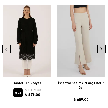
Dantel Tunik Siyah
İspanyol Kesim Yırtmaçlı Bol P.
Bej
₺ 1,159.00
%
24
₺ 879.00
₺ 659.00