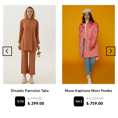
Dinamic Pantolon Taba
Moon Kapitone Mont Pembe
₺ 999.00
₺ 1,559.00
%
70
%
51
₺ 299.00
₺ 759.00