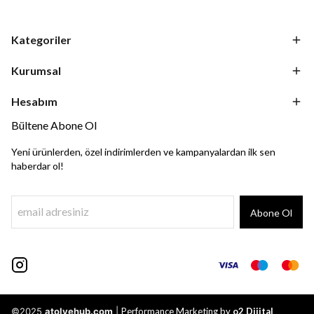
Kategoriler
Kurumsal
Hesabım
Bültene Abone Ol
Yeni ürünlerden, özel indirimlerden ve kampanyalardan ilk sen
haberdar ol!
Abone Ol
©2025
atolyehub.com
|
Performance Marketing by
o2 Dijital