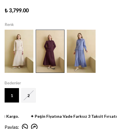
₺ 3,799.00
Renk
Bedenler
1
2
z Kargo.
✦ Peşin Fiyatına Vade Farksız 3 Taksit Fırsatı
✦ 
Paylaş
: