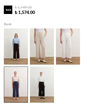
₺ 1,749.00
%
10
₺ 1,574.00
Renk