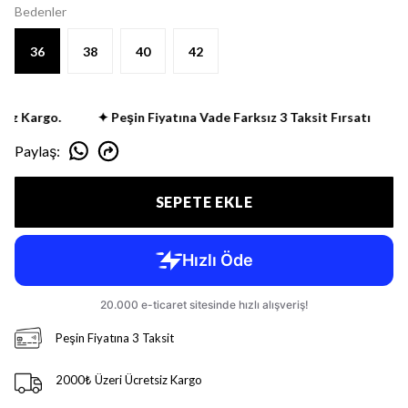
Bedenler
36
38
40
42
z Kargo.
✦ Peşin Fiyatına Vade Farksız 3 Taksit Fırsatı
✦ 
Paylaş
:
SEPETE EKLE
Peşin Fiyatına 3 Taksit
2000₺ Üzeri Ücretsiz Kargo