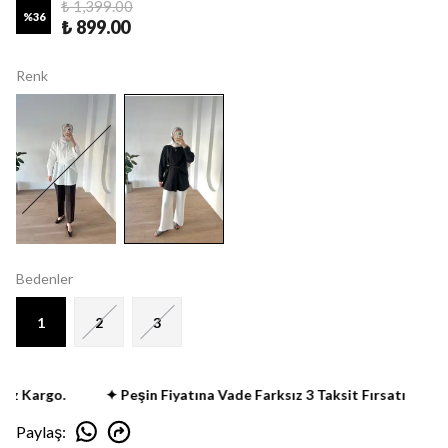
₺ 1,399.00
%
36
₺ 899.00
Renk
Bedenler
1
2
3
z Kargo.
✦ Peşin Fiyatına Vade Farksız 3 Taksit Fırsatı
✦ 
Paylaş
: