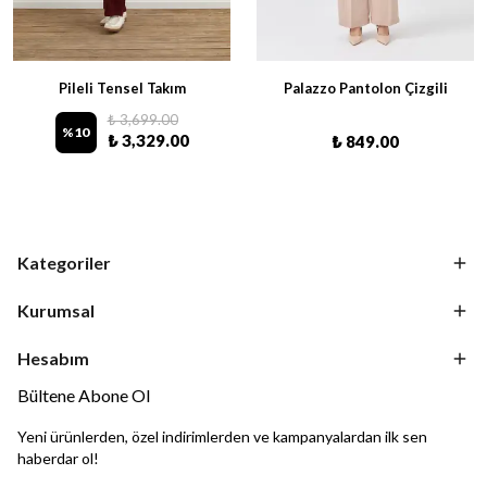
Pileli Tensel Takım
Palazzo Pantolon Çizgili
₺ 3,699.00
%
10
₺ 3,329.00
₺ 849.00
Kategoriler
Kurumsal
Hesabım
Bültene Abone Ol
Yeni ürünlerden, özel indirimlerden ve kampanyalardan ilk sen
haberdar ol!