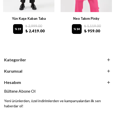
Yün Kaşe Kaban Taba
Neo Takım Pinky
₺ 2,999.00
₺ 1,119.00
%
19
%
14
₺ 2,419.00
₺ 959.00
Kategoriler
Kurumsal
Hesabım
Bültene Abone Ol
Yeni ürünlerden, özel indirimlerden ve kampanyalardan ilk sen
haberdar ol!